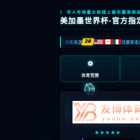
公司简介
发展历程
资质荣
资质荣誉
国家技术企业证书
全
范