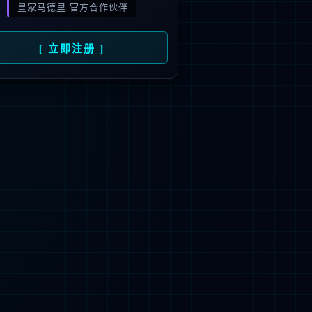
1007884230@qq.com
全国销售热线 7*24小时
们
8
4001816818
式
业务对接邮箱
1007884230@qq.com
1007884230@qq.com
言
4001816818