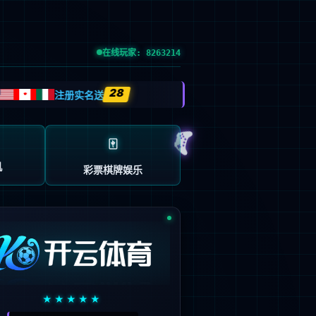
新闻资讯
人才招聘
联系我们
language
中文简体
首页
全国质量诚信现金品牌